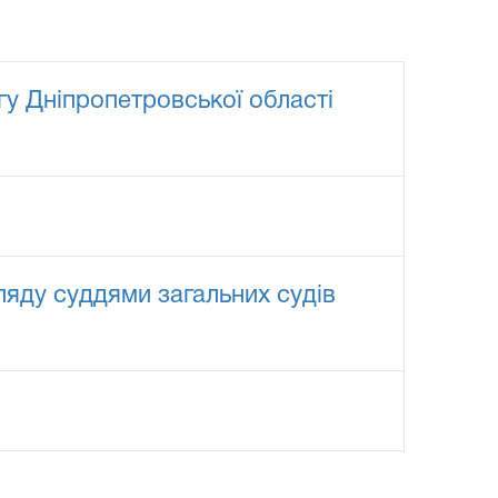
гу Дніпропетровської області
гляду суддями загальних судів