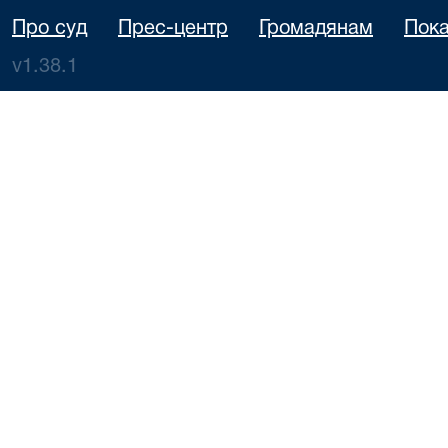
Про суд
Прес-центр
Громадянам
Пока
v1.38.1