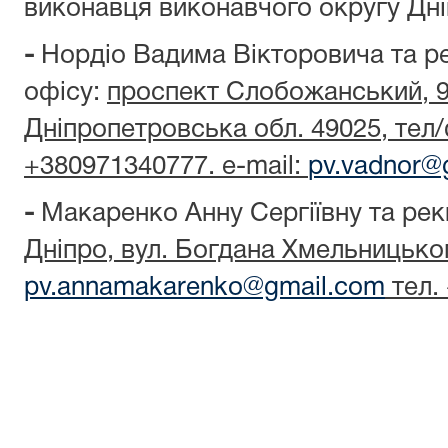
виконавця виконавчого округу Дні
-
Нордіо Вадима Вікторовича та ре
офісу:
проспект Слобожанський, 93
Дніпропетровська обл. 49025, тел
+380971340777. e-mail:
pv.vadnor@
-
Макаренко Анну Сергіївну та рекв
Дніпро, вул. Богдана Хмельницького
pv.annamakarenko@gmail.com
тел.