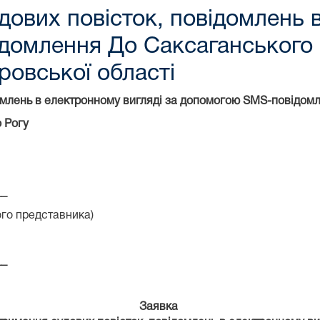
дових повісток, повідомлень 
домлення До Саксаганського 
ровської області
домлень в електронному вигляді за допомогою SMS-повідом
 Рогу
__
ого представника)
__
Заявка