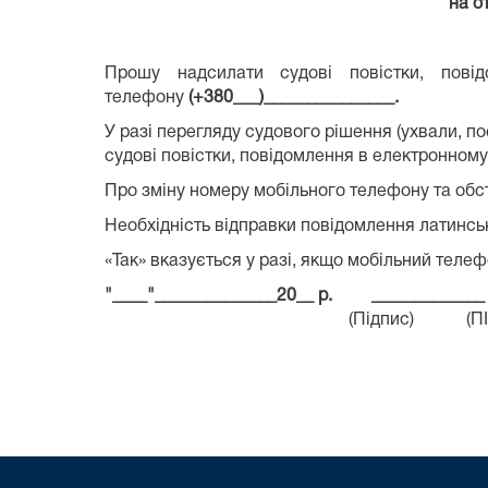
на о
Прошу надсилати судові повістки, пов
телефону
(+380___)_______________.
У разі перегляду судового рішення (ухвали, п
судові повістки, повідомлення в електронно
Про зміну номеру мобільного телефону та обс
Необхідність відправки повідомлення латинськи
«Так» вказується у разі, якщо мобільний теле
"____"______________20__
р. __________
(Підпис) (ПІБ учасника проце