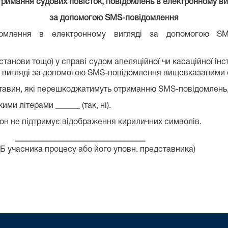
тримання судових повісток, повідомлень в електронному ви
за допомогою SMS-повідомлення
ідомлення в електронному вигляді за допомогою SM
останови тощо) у справі судом апеляційної чи касаційної і
му вигляді за допомогою SMS-повідомлення вищевказаними
тавин, які перешкоджатимуть отриманню SMS-повідомлень,
ми літерами ______ (так, ні).
фон не підтримує відображення кириличних символів.
___ ________________________________
су або його уповн. представника)