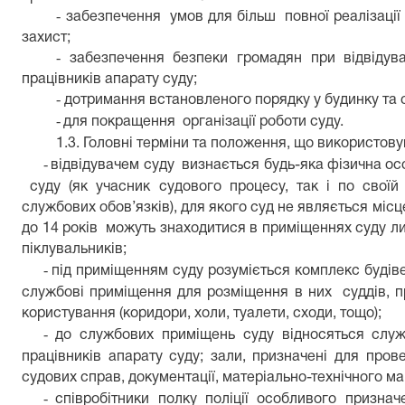
-
забезпечення умов для більш повної реалізації
захист;
-
забезпечення безпеки громадян при відвідув
працівників апарату суду;
-
дотримання встановленого порядку у будинку та
-
для покращення організації роботи суду.
1.3. Головні терміни та положення, що використов
-
відвідувачем суду визнається будь-яка фізична ос
суду (як учасник судового процесу, так і по своїй 
службових обов’язків), для якого суд не являється місце
до 14 років можуть знаходитися в приміщеннях суду лиш
піклувальників;
-
під приміщенням суду розуміється комплекс будів
службові приміщення для розміщення в них суддів, пр
користування (коридори, холи, туалети, сходи, тощо);
-
до службових приміщень суду відносяться служб
працівників апарату суду; зали, призначені для прове
судових справ, документації, матеріально-технічного ма
-
співробітники полку поліції особливого призн