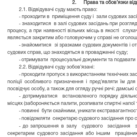
2.
Права та обов’язки від
2.1. Відвідувачі суду мають право:
-
проходити в приміщення суду і зали судових засі
-
знаходитися в залі судових засідань при розгляд
процесу, а при наявності вільних місць в якості слухач
являється закритим або головуючим у справі не оголош
-
знайомитися зі зразками судових документів і от
судових справ, що знаходяться в провадженні суду;
-
отримувати процесуальні документи та подавати 
2.2. Відвідувачі суду зобов’язані:
-
проходити пропуск з використанням технічних зас
поліції особливого призначення і пред’являти їм дл
посвідчує особу, а також для огляду ручні речі: дамські
-
дотримуватися встановленого порядку діяльно
місцях (
забороняється палити, розпивати спиртні напої 
-
повинні бути охайними, уникати екстравагантност
-
повідомляти секретарю судового засідання про с
-
до запрошення в залу судового засідання зн
секретарем судового засідання або іншим працівник