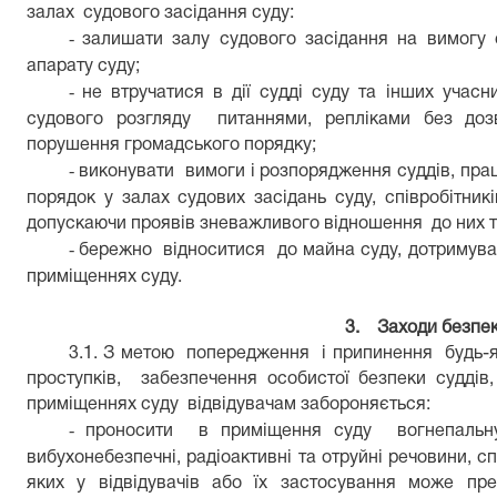
залах судового засідання суду:
-
залишати залу судового засідання на вимогу с
апарату суду;
-
не втручатися в дії судді суду та інших учас
судового розгляду питаннями, репліками без доз
порушення громадського порядку;
-
виконувати вимоги і розпорядження суддів, прац
порядок у залах судових засідань суду, співробітник
допускаючи проявів зневажливого відношення до них та
-
бережно відноситися до майна суду, дотримуват
приміщеннях суду.
3.
Заходи безпек
3.1. З метою попередження і припинення будь-яко
проступків, забезпечення особистої безпеки суддів,
приміщеннях суду відвідувачам забороняється:
-
проносити в приміщення суду вогнепальну 
вибухонебезпечні, радіоактивні та отруйні речовини, спи
яких у відвідувачів або їх застосування може п