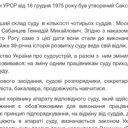
РСР від 16 грудня 1975 року був утворений Сакс
ий склад суду в кількості чотирьох суддів : Мос
. Сабанцев Геннадій Михайлович. Згідно з наказом
го Рогу саме з цієї дати вони стали до виконан
же 39-річна історія розвитку суду веде свій відлік.
о України про судоустрій, а разом з ним змінила
озвивався: на зміну одним працівникам суду прихо
уду.
ого засідання, судові розпорядники, секретарі
аліста, бакалавра, продовжують навчатися.
ні керівнику апарату відповідного суду, який здій
ження є обов’язковими для виконання працівн
є принцип підпорядкування, на відміну від суддів,
ацюють в апараті суду, визначається законом У