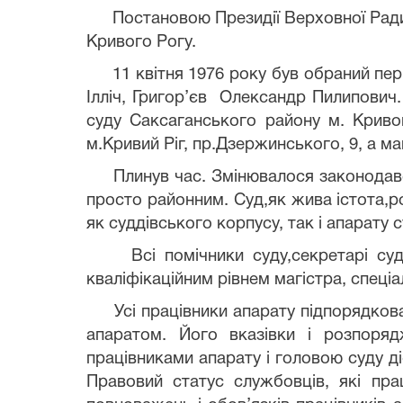
Постановою Президії Верховної Ради У
Кривого Рогу.
11 квітня 1976 року був обраний перш
Ілліч, Григор’єв Олександр Пилипович
суду Саксаганського району м. Криво
м.Кривий Ріг, пр.Дзержинського, 9, а май
Плинув час. Змінювалося законодавств
просто районним. Суд,як жива істота,р
як суддівського корпусу, так і апарату с
Всі помічники суду,секретарі судов
кваліфікаційним рівнем магістра, спеці
Усі працівники апарату підпорядкова
апаратом. Його вказівки і розпоряд
працівниками апарату і головою суду ді
Правовий статус службовців, які пр