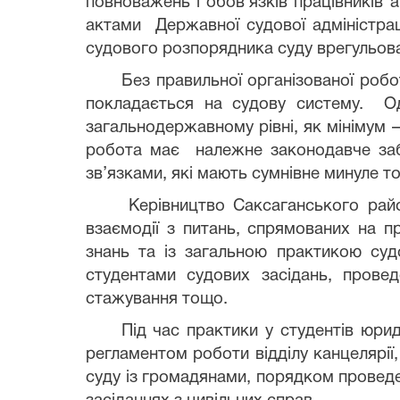
повноважень і обов’язків працівників 
актами Державної судової адміністрац
судового розпорядника суду врегульов
Без правильної організованої роботи 
покладається на судову систему. Одн
загальнодержавному рівні, як мінімум –
робота має належне законодавче забе
зв’язками, які мають сумнівне минуле 
Керівництво Саксаганського районн
взаємодії з питань, спрямованих на 
знань та із загальною практикою суд
студентами судових засідань, провед
стажування тощо.
Під час практики у студентів юриди
регламентом роботи відділу канцелярії
суду із громадянами, порядком проведен