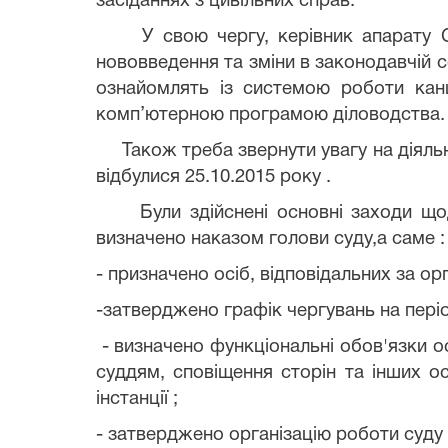
засіданнях з цивільних справ.
У свою чергу, керівник апарату Сак
нововведення та зміни в законодавчій сф
ознайомлять із системою роботи канц
комп’ютерною програмою діловодства.
Також треба звернути увагу на діяльніст
відбулися 25.10.2015 року .
Були здійснені основні заходи щодо 
визначено наказом голови суду,а саме :
- призначено
осіб, відповідальних за о
-з
атверджено графік чергувань на пері
- визначено функціональні обов'язки ос
суддям, сповіщення сторін та інших ос
інстанції ;
- затверджено організацію роботи суду 