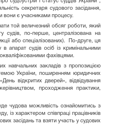
о судоустрій і статус суддів України",
льність секретаря судового засідання,
и вони є учасниками процесу.
ати той величезний обсяг роботи, який
у судів, по-перше, централізована на
кції або спеціалізованих). По-друге, ця
в апарат судів осіб із кримінальними
кокваліфікованими фахівцями.
 навчальних закладів з пропозицією
стемою України, поширенням юридичних
День відкритих дверей», відвідування
 керівництвом, проходження практики,
де чудова можливість ознайомитись з
у, із характером співпраці працівників
ових засідань та взяти участь у судових