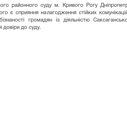
 районного суду м. Кривого Рогу Дніпропетро
ого є сприяння налагодження стійких комунікац
обізнаності громадян із діяльністю Саксагансь
 довіри до суду.