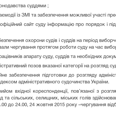
онодавства суддями ;
ємодії із ЗМІ та забезпечення можливої участі пре
офіційний сайт суду інформацію про порядок і під
безпечення охорони судів і суддів на період вибор
вали чергування протягом роботи суду на час вибор
івників апарату суду, суддів та необхідних докум
тративний позов вказаної категорії на розгляд су
забезпечення підготовки до розгляду адміністр
дексом адміністративного судочинства України.
вхідної кореспонденції, пов’язаної з розгля
 та сільських, селищних, міських голів здійснював
.00 до 24.00, 24 жовтня 2015 року –чергування ві