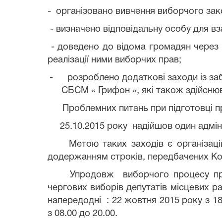
- організовано вивчення виборчого зак
- визначено відповідальну особу для вза
- доведено до відома громадян через 
реалізації ними виборчих прав;
-
розроблено додаткові заходи із за
СБСМ « Грифон », які також здійсню
Проблемних питань при підготовці прац
25.10.2015 року надійшов один адмініс
Метою таких заходів є організаційне 
додержанням строків, передбачених Ко
Упродовж виборчого процесу прийом 
чергових виборів депутатів місцевих рад
напередодні : 22 жовтня 2015 року з 18
з 08.00 до 20.00.