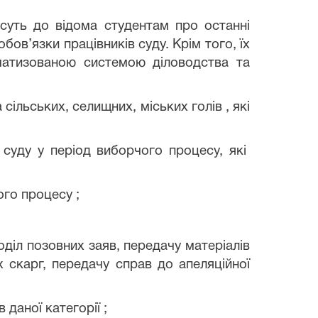
уть до відома студентам про останні
бов’язки працівників суду. Крім того, їх
оматизованою системою діловодства та
сільських, селищних, міських голів , які
суду у період виборчого процесу, які
чого процесу
;
оділ позовних заяв, передачу матеріалів
х скарг, передачу справ до апеляційної
даної категорії ;