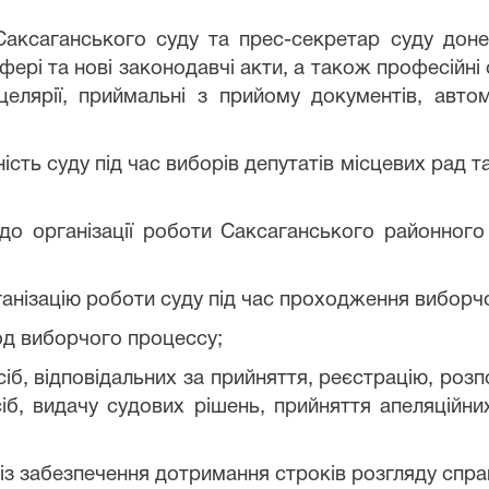
саганського суду та прес-секретар суду донес
ері та нові законодавчі акти, а також професійні о
елярії, приймальні з прийому документів, авт
ь суду під час виборів депутатів місцевих рад та 
організації роботи Саксаганського районного 
рганізацію роботи суду під час проходження вибор
од вибо
р
чого процессу
;
іб, відповідальних за прийняття, реєстрацію, розп
іб, видачу судових рішень, прийняття апеляційни
із забезпечення дотримання строків розгляду справ 