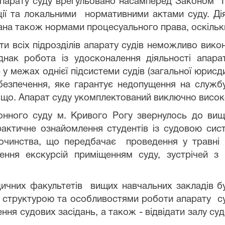
апарату суду врегульовано насамперед Законом "Пр
ії та локальними нормативними актами суду. Дія
ана також нормами процесуального права, оскільк
всіх підрозділів апарату судів неможливо викон
ак робота із удосконалення діяльності апарат
 у межах однієї підсистеми судів (загальної юрисди
зпечення, яке гарантує недопущення на службу 
тощо. Апарат суду укомплектований виключно висо
ого суду м. Кривого Рогу звернулось до вищих
практичне ознайомлення студентів із судовою си
очинства, що передбачає проведення у травні «
ення екскурсій приміщенням суду, зустрічей з
чних факультетів вищих навчальних закладів бу
, структурою та особливостями роботи апарату суд
ня судових засідань, а також - відвідати залу суд