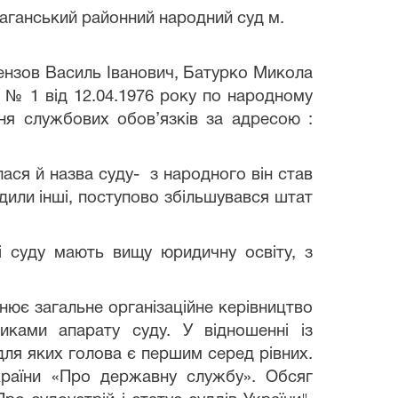
аганський районний народний суд м.
ензов Василь Іванович, Батурко Микола
 № 1 від 12.04.1976 року по народному
ня службових обов’язків за адресою :
ся й назва суду- з народного він став
дили інші, поступово збільшувався штат
 суду мають вищу юридичну освіту, з
снює загальне організаційне керівництво
иками апарату суду. У відношенні із
 для яких голова є першим серед рівних.
країни «Про державну службу». Обсяг