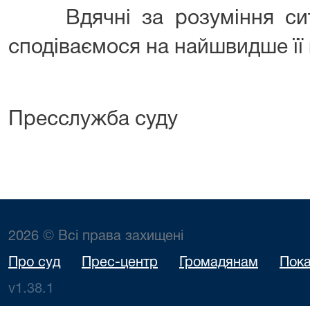
Вдячні за розуміння ситу
сподіваємося на найшвидше її
Пресслужба суду
2026 © Всі права захищені
Про суд
Прес-центр
Громадянам
Пока
v1.38.1