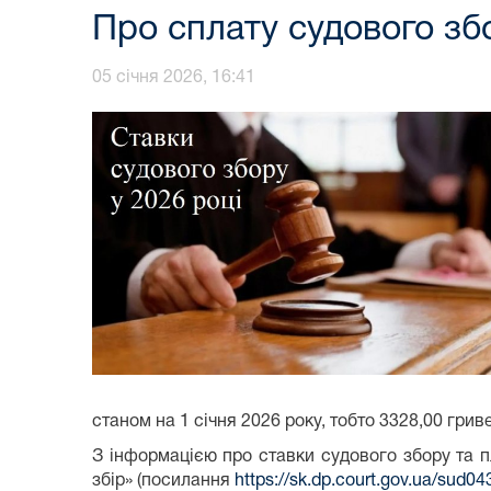
Про сплату судового збо
05 січня 2026, 16:41
станом на 1 січня 2026 року, тобто 3328,00 грив
З інформацією про ставки судового збору та п
збір» (посилання
https://sk.dp.court.gov.ua/sud