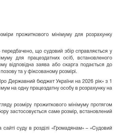
озміри прожиткового мінімуму для розрахунку
» передбачено, що судовий збір справляється у
німуму для працездатних осіб, встановленого
ому відповідна заява або скарга подається до
 позову та у фіксованому розмірі.
Про Державний бюджет України на 2026 рік» з 1
імум на одну працездатну особу в розрахунку на
гляду розміру прожиткового мінімуму протягом
бору застосовується саме розмір, встановлений
 сайті суду в розділі «Громадянам» – «Судовий