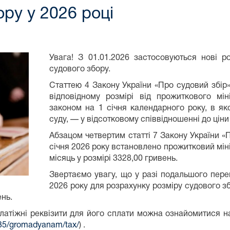
ру у 2026 році
Увага! З 01.01.2026 застосовуються нові р
судового збору.
Статтею 4 Закону України «Про судовий збір
відповідному розмірі від прожиткового мі
законом на 1 січня календарного року, в як
суду, — у відсотковому співвідношенні до ціни
Абзацом четвертим статті 7 Закону України «
січня 2026 року встановлено прожитковий мін
місяць у розмірі 3328,00 гривень.
Звертаємо увагу, що у разі подальшого пере
2026 року для розрахунку розміру судового з
ень.
латіжні реквізити для його сплати можна ознайомитися на
0435/gromadyanam/tax/
) .